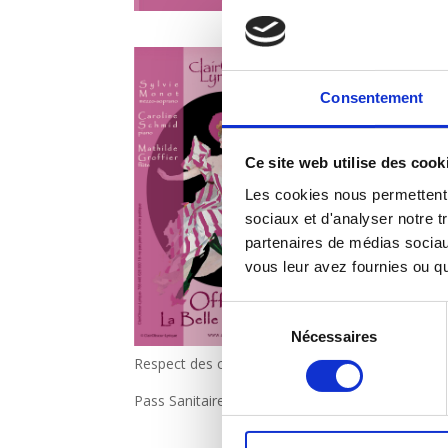
Concert Flûte-Chant
Vendredi 27 août 20
Consentement
Samedi 28 août 2021
Ce site web utilise des cook
Dimanche 29 août 2
Les cookies nous permettent d
Notre été à Dijon
sociaux et d'analyser notre t
Hôtel de Vogüé – Cour 
partenaires de médias sociaux
Dijon
vous leur avez fournies ou qu'
Pas de réservation
Sélection
Entrée libre – Partici
Nécessaires
du
consentement
Respect des consignes sanitaires (masques, gest
Pass Sanitaire obligatoire