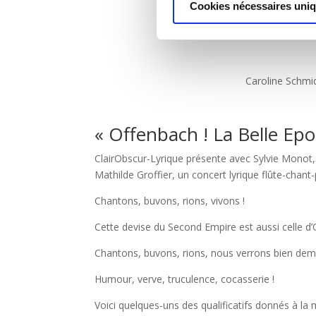
Cookies nécessaires uni
Sylvie Monot chanteuse lyriq
Caroline Schmid
« Offenbach ! La Belle E
ClairObscur-Lyrique présente avec Sylvie Monot,
Mathilde Groffier, un concert lyrique flûte-chan
Chantons, buvons, rions, vivons !
Cette devise du Second Empire est aussi celle d
Chantons, buvons, rions, nous verrons bien dema
Humour, verve, truculence, cocasserie !
Voici quelques-uns des qualificatifs donnés à l