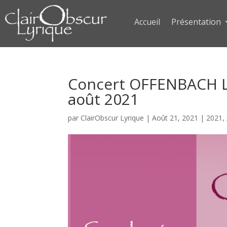
Accueil
Présentation
Concert OFFENBACH La
août 2021
par
ClairObscur Lyrique
|
Août 21, 2021
|
2021
,