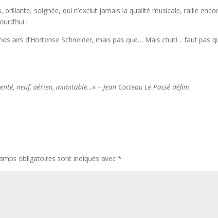
 brillante, soignée, qui n’exclut jamais la qualité musicale, rallie enco
ourd’hui !
rands airs d’Hortense Schneider, mais pas que… Mais chut!… faut pas q
enté, neuf, aérien, inimitable…» –
Jean Cocteau Le Passé défini.
amps obligatoires sont indiqués avec
*