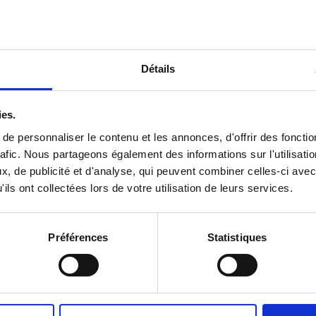
-Piano « Offenbach ! La Belle Epoque… »
21 à 20h00
Détails
 à 20h00
ies.
021 à 15h00
e personnaliser le contenu et les annonces, d'offrir des fonctio
rafic. Nous partageons également des informations sur l'utilisati
Carrée (repli salle des Gardes en cas de pluie) – 8, rue de la Chouet
, de publicité et d'analyse, qui peuvent combiner celles-ci avec
ils ont collectées lors de votre utilisation de leurs services.
pation au chapeau
Préférences
Statistiques
es barrière)