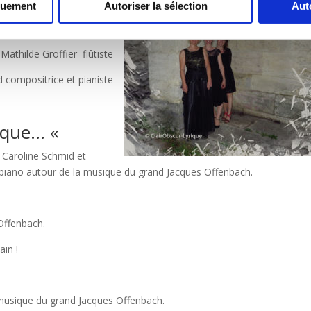
quement
Autoriser la sélection
Aut
ue soliste mezzo-soprano
Mathilde Groffier flûtiste
 compositrice et pianiste
poque… «
 Caroline Schmid et
t-piano autour de la musique du grand Jacques Offenbach.
’Offenbach.
in !
a musique du grand Jacques Offenbach.