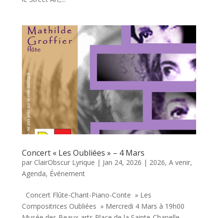
Concert « Les Oubliées » – 4 Mars
par
ClairObscur Lyrique
|
Jan 24, 2026
|
2026
,
A venir
,
Agenda
,
Événement
Concert Flûte-Chant-Piano-Conte » Les
Compositrices Oubliées » Mercredi 4 Mars à 19h00
Musée des Beaux-arts Place de la Sainte-Chapelle