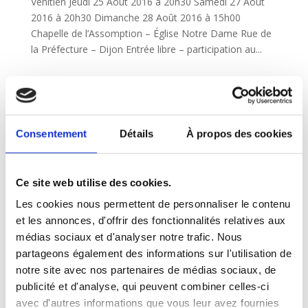
Vénitien Jeudi 25 Août 2016 à 20h30 Samedi 27 Août
2016 à 20h30 Dimanche 28 Août 2016 à 15h00
Chapelle de l’Assomption – Église Notre Dame Rue de
la Préfecture – Dijon Entrée libre – participation au...
24 et 26 Juin – Dijon – Concert
par
ClairObscur Lyrique
|
Mai 20, 2016
|
2016
,
Archives
,
Récital & concert
Consentement
Détails
À propos des cookies
«Dijon, l’été on continue » Concert : Baroque ! Vous
avez dit Baroque ? Vendredi 24 juin à 20h30
et Dimanche 26 juin à 16h00 La NEF – Bibliothèque
Ce site web utilise des cookies.
Municipale Place du Théâtre – 21000 DIJON Entrée
Les cookies nous permettent de personnaliser le contenu
libre participation Réservation obligatoire au...
et les annonces, d'offrir des fonctionnalités relatives aux
médias sociaux et d'analyser notre trafic. Nous
partageons également des informations sur l'utilisation de
21 et 22 Mai – Talant – Concert
par
ClairObscur Lyrique
|
Mai 16, 2016
|
2016
,
notre site avec nos partenaires de médias sociaux, de
Agenda
,
Archives
,
Récital & concert
publicité et d'analyse, qui peuvent combiner celles-ci
avec d'autres informations que vous leur avez fournies