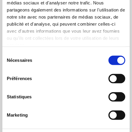
médias sociaux et d'analyser notre trafic. Nous
février 2026
partageons également des informations sur l'utilisation de
janvier 2026
notre site avec nos partenaires de médias sociaux, de
publicité et d'analyse, qui peuvent combiner celles-ci
décembre 2025
avec d'autres informations que vous leur avez fournies
octobre 2025
ou qu'ils ont collectées lors de votre utilisation de leurs
juillet 2025
services.
janvier 2025
Sélection
novembre 2024
Nécessaires
du
consentement
septembre 2024
août 2024
Préférences
juin 2024
janvier 2024
Statistiques
décembre 2023
octobre 2023
Marketing
juillet 2023
mai 2023