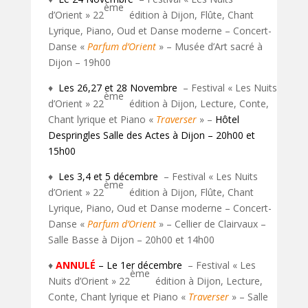
ème
d’Orient » 22
édition à Dijon, Flûte, Chant
Lyrique, Piano, Oud et Danse moderne – Concert-
Danse «
Parfum d’Orient
» – Musée d’Art sacré à
Dijon – 19h00
♦
Les 26,27 et 28 Novembre
– Festival « Les Nuits
ème
d’Orient » 22
édition à Dijon, Lecture, Conte,
Chant lyrique et Piano «
Traverser
» –
Hôtel
Despringles Salle des Actes à Dijon – 20h00 et
15h00
♦
Les 3,4 et 5
décembre
– Festival « Les Nuits
ème
d’Orient » 22
édition à Dijon, Flûte, Chant
Lyrique, Piano, Oud et Danse moderne – Concert-
Danse «
Parfum d’Orient
» – Cellier de Clairvaux –
Salle Basse à Dijon – 20h00 et 14h00
♦
ANNULÉ
– Le 1er
décembre
– Festival « Les
ème
Nuits d’Orient » 22
édition à Dijon, Lecture,
Conte, Chant lyrique et Piano «
Traverser
» – Salle