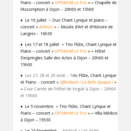
Piano – concert «
OPTiMUM Le Trio
»
–
Chapelle de
l’Assomption à Dijon – 20h00 et 15h00
♦ Le 10 juillet – Duo Chant Lyrique et piano –
concert «
Ailleurs
» – Musée d’Art et d’Histoire de
Langres – 16h30
♦ Les 17 et 18 juillet
–
Trio Flûte, Chant Lyrique et
Piano – concert «
OPTiMUM Le Trio
»
–
Hôtel
Despringles Salle des Actes à Dijon – 20h00 et
15h00
♦
Les 27, 28 et 29 août – T
rio Flûte, Chant Lyrique
et Piano
–
concert «
Offenbach ! La Belle Epoque !
»
–
Cour Carrée de l’Hôtel de Vogüé à Dijon – 20h00
et 15h00
♦ Le 5 novembre
–
Trio Flûte, Chant Lyrique et
Piano – concert «
OPTiMUM Le Trio
»
–
Villa Médicis
à Dijon – 15h30
♦
Le 24 Novembre
– Festival « Les Nuits