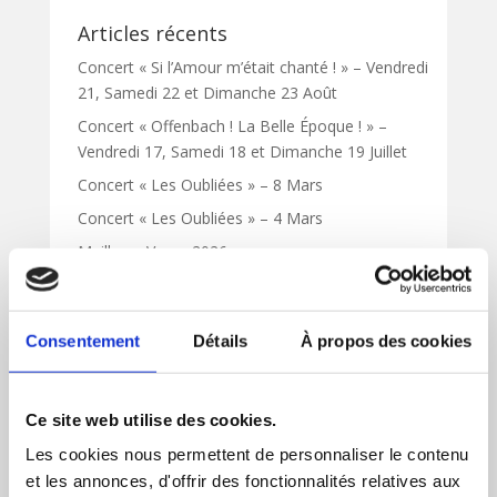
Articles récents
Concert « Si l’Amour m’était chanté ! » – Vendredi
21, Samedi 22 et Dimanche 23 Août
Concert « Offenbach ! La Belle Époque ! » –
Vendredi 17, Samedi 18 et Dimanche 19 Juillet
Concert « Les Oubliées » – 8 Mars
Concert « Les Oubliées » – 4 Mars
Meilleurs Vœux 2026
Commentaires récents
Consentement
Détails
À propos des cookies
Yoann
dans
9 mars 2017 – Chalon sur Saône –
Concert
Ce site web utilise des cookies.
Archives
Les cookies nous permettent de personnaliser le contenu
et les annonces, d'offrir des fonctionnalités relatives aux
mai 2026