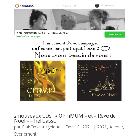
2 nouveaux CDs : « OPTiMUM » et « Rêve de
Noël » – helloasso
par
ClairObscur Lyrique
|
Déc 10, 2021
|
2021
,
A venir
,
Événement