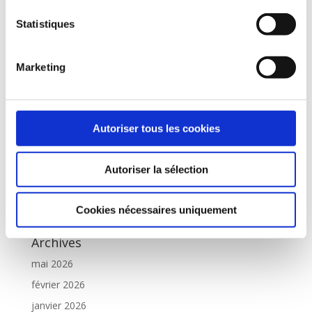
Articles récents
Statistiques
Concert « Si l’Amour m’était chanté ! » – Vendredi 21,
Samedi 22 et Dimanche 23 Août
Marketing
Concert « Offenbach ! La Belle Époque ! » – Vendredi
17, Samedi 18 et Dimanche 19 Juillet
Concert « Les Oubliées » – 8 Mars
Autoriser tous les cookies
Concert « Les Oubliées » – 4 Mars
Meilleurs Vœux 2026
Autoriser la sélection
Commentaires récents
Yoann
dans
9 mars 2017 – Chalon sur Saône – Concert
Cookies nécessaires uniquement
Archives
mai 2026
février 2026
janvier 2026