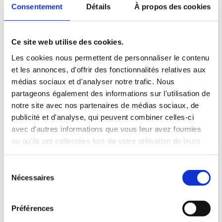
Concert « Rêve de Noël » – 18 et 19 Décembre
Consentement
Détails
À propos des cookies
par
ClairObscur Lyrique
|
Déc 10, 2021
|
2021
,
A venir
,
Agenda
,
Événement
Ce site web utilise des cookies.
Dans le cadre de la programmation de Noël à Dijon,
Les cookies nous permettent de personnaliser le contenu
Clairobscur-Lyrique présente un concert lyrique flûte-
et les annonces, d'offrir des fonctionnalités relatives aux
chant-piano « Rêve de Noël », avec Sylvie Monot
médias sociaux et d'analyser notre trafic. Nous
soliste lyrique mezzo-soprano, Caroline Schmid
partageons également des informations sur l'utilisation de
pianiste, Mathilde Groffier autour d’un florilège de
notre site avec nos partenaires de médias sociaux, de
pièces vocales...
publicité et d'analyse, qui peuvent combiner celles-ci
avec d'autres informations que vous leur avez fournies
ou qu'ils ont collectées lors de votre utilisation de leurs
services.
Sélection
L’ensemble ClairObscur-Lyrique bénéficie du soutien de
Nécessaires
du
la Ville de Dijon, de la bibliothèque municipale de Dijon,
consentement
de la direction des musées et du patrimoine de Dijon
et de Prévalet Musique.
Préférences