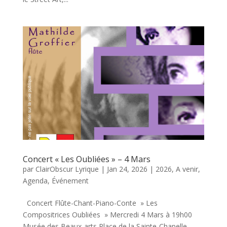
Concert « Les Oubliées » – 4 Mars
par
ClairObscur Lyrique
|
Jan 24, 2026
|
2026
,
A venir
,
Agenda
,
Événement
Concert Flûte-Chant-Piano-Conte » Les
Compositrices Oubliées » Mercredi 4 Mars à 19h00
Musée des Beaux-arts Place de la Sainte-Chapelle