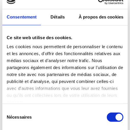
Concert « Si nous chantions Noël » – 20 et 21
Décembre
par
ClairObscur Lyrique
|
Oct 11, 2025
|
2025
,
A venir
,
Consentement
Détails
À propos des cookies
Agenda
,
Événement
Concert Flûte-Chant-Piano « Si nous chantions Noël »
Ce site web utilise des cookies.
Samedi 20 décembre à 17h00 Dimanche 21 décembre
Les cookies nous permettent de personnaliser le contenu
à 15h00 Cellier de Clairvaux – Salle Basse 27 boulevard
et les annonces, d'offrir des fonctionnalités relatives aux
de la Trémouille à Dijon Pas de réservation – Entrée et
médias sociaux et d'analyser notre trafic. Nous
participation libre « C’est...
partageons également des informations sur l'utilisation de
notre site avec nos partenaires de médias sociaux, de
publicité et d'analyse, qui peuvent combiner celles-ci
avec d'autres informations que vous leur avez fournies
ou qu'ils ont collectées lors de votre utilisation de leurs
services.
Sélection
Nécessaires
du
consentement