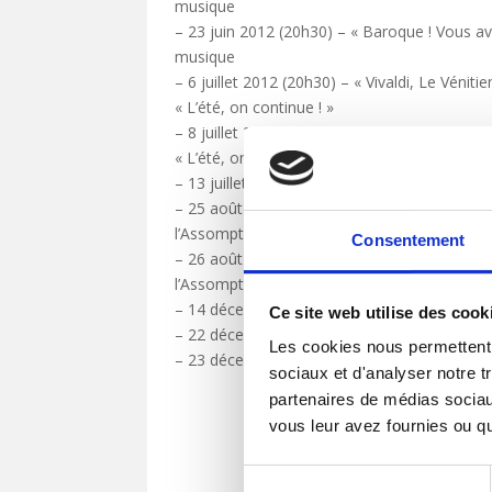
musique
– 23 juin 2012 (20h30) – « Baroque ! Vous av
musique
– 6 juillet 2012 (20h30) – « Vivaldi, Le Vénit
« L’été, on continue ! »
– 8 juillet 2012 (16h00) – « Vivaldi, Le Vénit
« L’été, on continue ! »
– 13 juillet 2012 (20h30) – « Baroque ! Vous 
– 25 août 2012 (20h30) – « Baroque ! Vous 
l’Assomption à Dijon – Festival « L’été, on co
Consentement
– 26 août 2012 (16h00) – « Baroque ! Vous 
l’Assomption à Dijon – Festival « L’été, on co
– 14 décembre 2012 (20h30) Récital de Noël 
Ce site web utilise des cook
– 22 décembre 2012 (20h30) Récital de Noël
Les cookies nous permettent d
– 23 décembre 2012 (16h00) Récital de Noël
sociaux et d'analyser notre t
partenaires de médias sociaux
vous leur avez fournies ou qu'
Sélection