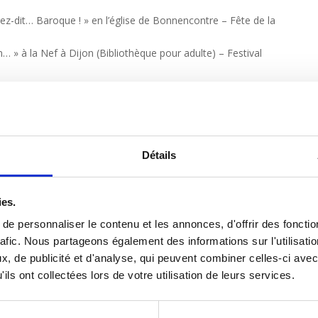
ez-dit… Baroque ! » en l’église de Bonnencontre – Fête de la
ien… » à la Nef à Dijon (Bibliothèque pour adulte) – Festival
ien… » à la Nef à Dijon (Bibliothèque pour adulte) – Festival
avez-dit… Baroque ! » en l’église de Glanon
avez-dit… Baroque ! » en la chapelle Notre-Dame de
ntinue ! »
Détails
avez-dit… Baroque ! » en la chapelle Notre-Dame de
ntinue ! »
à la Nef à Dijon (Bibliothèque pour adulte)
ies.
 en l’église Notre-Dame à Dijon
e personnaliser le contenu et les annonces, d'offrir des fonctio
 en l’église Notre-Dame à Dijon
rafic. Nous partageons également des informations sur l'utilisati
, de publicité et d'analyse, qui peuvent combiner celles-ci avec
ils ont collectées lors de votre utilisation de leurs services.