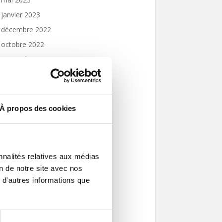
janvier 2023
décembre 2022
octobre 2022
septembre 2022
août 2022
juin 2022
mai 2022
À propos des cookies
février 2022
décembre 2021
novembre 2021
nnalités relatives aux médias
août 2021
on de notre site avec nos
juillet 2021
 d'autres informations que
juin 2021
janvier 2021