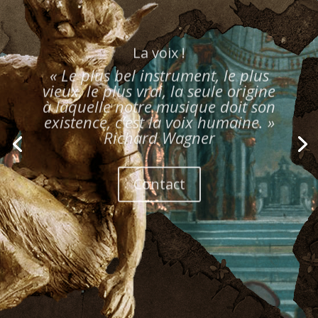
La voix !
« Le plus bel instrument, le plus
vieux, le plus vrai, la seule origine
à laquelle notre musique doit son
existence, c’est la voix humaine. »
Richard Wagner
Contact