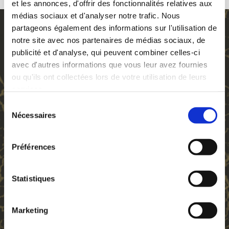
et les annonces, d'offrir des fonctionnalités relatives aux
médias sociaux et d'analyser notre trafic. Nous
partageons également des informations sur l'utilisation de
notre site avec nos partenaires de médias sociaux, de
Les prestations
publicité et d'analyse, qui peuvent combiner celles-ci
avec d'autres informations que vous leur avez fournies
ClairObscur-Lyrique propose des prestations
ou qu'ils ont collectées lors de votre utilisation de leurs
autour de trois grands domaines.
services.
Sélection
Nécessaires
du
consentement

Préférences
Statistiques
Les concerts
Marketing
ClairObscur-Lyrique propose des concerts publics ou
privés, en formule duo, trio et plus. Dans le cadre de