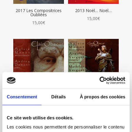
2017 Les Compositrices
2013 Noël… Noël…
Oubliées
15,00
€
15,00
€
2014 Si Rameau m’était
2015 Sacra Musica
Consentement
Détails
À propos des cookies
chanté
15,00
€
15,00
€
Ce site web utilise des cookies.
Les cookies nous permettent de personnaliser le contenu