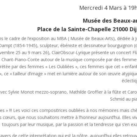
Mercredi 4 Mars à 19
Musée des Beaux-a
Place de la Sainte-Chapelle 21000 Di
s le cadre de l’exposition au MBA ( Musée de Beaux-Arts), dédiée à 
Dampt (1854-1945), sculpteur, ébéniste et dessinateur bourguignon (
vembre 25 au 9 mars 26)
, ClairObscur-Lyrique présente un concert Fl
Chant-Piano-Conte autour de la musique composée par des femme
prétée par des femmes « Les Oubliées », ces femmes que cet « enfan
», ce « tailleur d’image » met en lumière autour de son œuvre atypiqu
éclectiq
vec Sylvie Monot mezzo-soprano, Mathilde Groffier à la flûte et Caro
Schmid au pi
ées » !!! Les voici ces compositrices oubliées à nos mémoires mais ch
s cœurs, que nous souhaitons mettre à l’honneur aujourd’hui. Elles vi
toujours par leur musique, par la passion et la tendresse qui s’en exa
avers de cette interprétation qui est la nôtre, aujourd’hui elles retrou