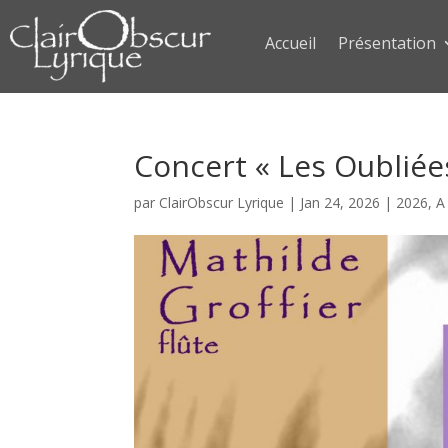
Accueil
Présentation
Concert « Les Oubliée
par
ClairObscur Lyrique
|
Jan 24, 2026
|
2026
,
A