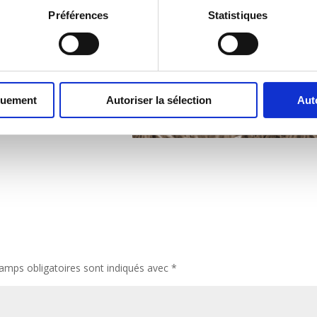
Préférences
Statistiques
mpositrice et pianiste
thilde Groffier flûtiste
 soliste mezzo-soprano
quement
Autoriser la sélection
Aut
amps obligatoires sont indiqués avec
*