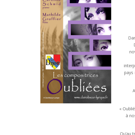
Dan
no
inter
pays 
A
« Oubli
à no
Qu’au tr