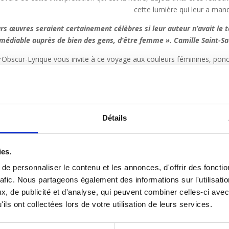
cette lumière qui leur a man
rs œuvres seraient certainement célèbres si leur auteur n’avait le t
émédiable auprès de bien des gens, d’être femme ». Camille Saint-S
irObscur-Lyrique vous invite à ce voyage aux couleurs féminines, pon
d’histoires de femmes qui veillent, pour célébrer ces « Oubliée
is femmes d’aujourd’hui qui interprètent ces femmes d’un temps lointa
Détails
Réservation obligatoire : musees.dijon.fr/agenda (ouverture 
réservations 15 jours ava
ies.
ns le cadre du concert, un temps d’accès à l’exposition sera prévu ap
e personnaliser le contenu et les annonces, d'offrir des fonctio
Le concert et ce temps de visite seront tous les deux grat
rafic. Nous partageons également des informations sur l'utilisati
, de publicité et d'analyse, qui peuvent combiner celles-ci avec
ils ont collectées lors de votre utilisation de leurs services.