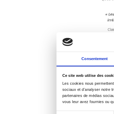
« Leu
irr
Cla
Tro
Consentement
Ce site web utilise des cook
Da
Les cookies nous permettent d
sociaux et d'analyser notre t
partenaires de médias sociaux
vous leur avez fournies ou qu'
Sélection