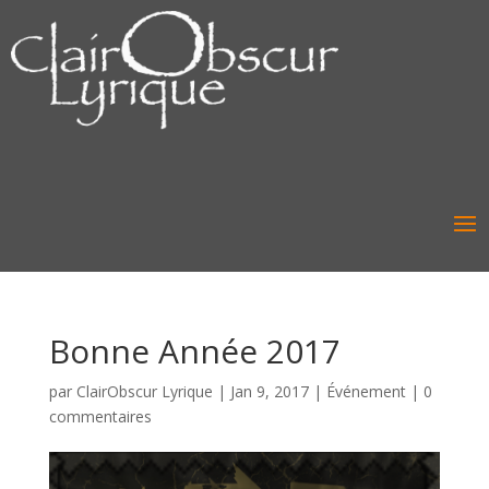
Bonne Année 2017
par
ClairObscur Lyrique
|
Jan 9, 2017
|
Événement
|
0
commentaires