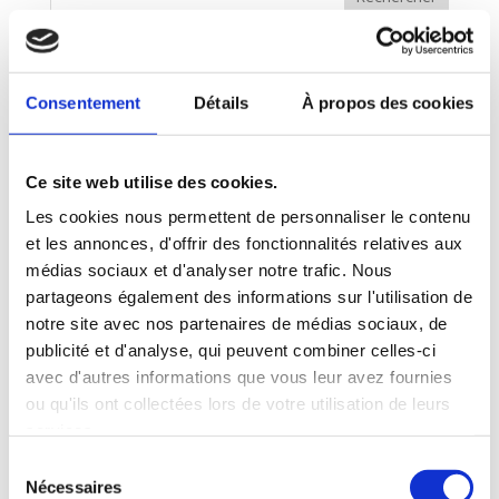
L’ensemble ClairObscur-Lyrique bénéficie du soutien de
la Ville de Dijon, de la bibliothèque municipale de Dijon,
Consentement
Détails
À propos des cookies
de la direction des musées et du patrimoine de Dijon
et de Prévalet Musique.
Ce site web utilise des cookies.
Articles récents
Les cookies nous permettent de personnaliser le contenu
Concert « Si l’Amour m’était chanté ! » – Vendredi 21,
et les annonces, d'offrir des fonctionnalités relatives aux
Samedi 22 et Dimanche 23 Août
médias sociaux et d'analyser notre trafic. Nous
Concert « Offenbach ! La Belle Époque ! » – Vendredi
partageons également des informations sur l'utilisation de
17, Samedi 18 et Dimanche 19 Juillet
notre site avec nos partenaires de médias sociaux, de
Concert « Les Oubliées » – 8 Mars
publicité et d'analyse, qui peuvent combiner celles-ci
avec d'autres informations que vous leur avez fournies
Concert « Les Oubliées » – 4 Mars
ou qu'ils ont collectées lors de votre utilisation de leurs
Meilleurs Vœux 2026
services.
Sélection
Commentaires récents
Nécessaires
du