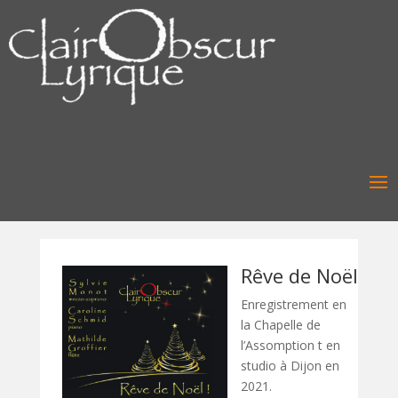
Rêve de Noël
Enregistrement en
la Chapelle de
l’Assomption t en
studio à Dijon en
2021.