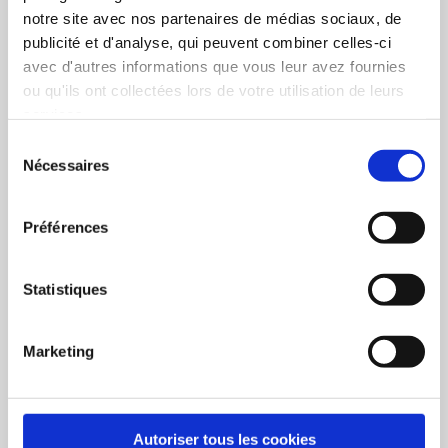
décembre 2025
notre site avec nos partenaires de médias sociaux, de
octobre 2025
publicité et d'analyse, qui peuvent combiner celles-ci
juillet 2025
avec d'autres informations que vous leur avez fournies
ou qu'ils ont collectées lors de votre utilisation de leurs
janvier 2025
services.
novembre 2024
Sélection
septembre 2024
Nécessaires
du
août 2024
consentement
juin 2024
Préférences
janvier 2024
décembre 2023
Statistiques
octobre 2023
juillet 2023
Marketing
mai 2023
janvier 2023
décembre 2022
Autoriser tous les cookies