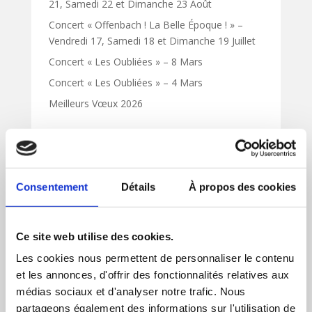
21, Samedi 22 et Dimanche 23 Août
Concert « Offenbach ! La Belle Époque ! » –
Vendredi 17, Samedi 18 et Dimanche 19 Juillet
Concert « Les Oubliées » – 8 Mars
Concert « Les Oubliées » – 4 Mars
Meilleurs Vœux 2026
Commentaires récents
Yoann
dans
9 mars 2017 – Chalon sur Saône –
Concert
Consentement
Détails
À propos des cookies
Archives
Ce site web utilise des cookies.
mai 2026
Les cookies nous permettent de personnaliser le contenu
février 2026
et les annonces, d'offrir des fonctionnalités relatives aux
médias sociaux et d'analyser notre trafic. Nous
janvier 2026
partageons également des informations sur l'utilisation de