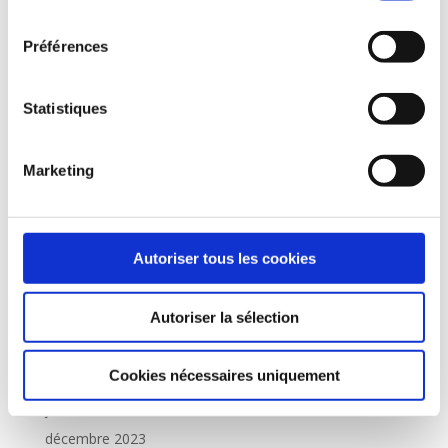
consentement
Archives
Préférences
mai 2026
février 2026
Statistiques
janvier 2026
décembre 2025
Marketing
octobre 2025
juillet 2025
janvier 2025
Autoriser tous les cookies
novembre 2024
Autoriser la sélection
septembre 2024
août 2024
Cookies nécessaires uniquement
juin 2024
janvier 2024
décembre 2023