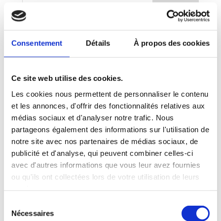
L’ensemble ClairObscur-Lyrique bénéficie du soutien de
la Ville de Dijon, de la bibliothèque municipale de Dijon,
Consentement
Détails
À propos des cookies
de la direction des musées et du patrimoine de Dijon
et de Prévalet Musique.
Ce site web utilise des cookies.
Articles récents
Les cookies nous permettent de personnaliser le contenu
Concert « Si l’Amour m’était chanté ! » – Vendredi 21,
et les annonces, d'offrir des fonctionnalités relatives aux
Samedi 22 et Dimanche 23 Août
médias sociaux et d'analyser notre trafic. Nous
Concert « Offenbach ! La Belle Époque ! » – Vendredi
partageons également des informations sur l'utilisation de
17, Samedi 18 et Dimanche 19 Juillet
notre site avec nos partenaires de médias sociaux, de
Concert « Les Oubliées » – 8 Mars
publicité et d'analyse, qui peuvent combiner celles-ci
Concert « Les Oubliées » – 4 Mars
avec d'autres informations que vous leur avez fournies
ou qu'ils ont collectées lors de votre utilisation de leurs
Meilleurs Vœux 2026
services.
Commentaires récents
Sélection
Nécessaires
du
Yoann
dans
9 mars 2017 – Chalon sur Saône – Concert