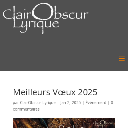
Meilleurs Vœux 2025
par
ClairObscur Lyrique
|
Jan 2, 2025
|
Événement
|
0
commentaires