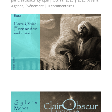
par
ClairObscur Lyrique
|
Oct 11, 2025
|
2025
,
A venir
,
Agenda
,
Événement
|
0 commentaires