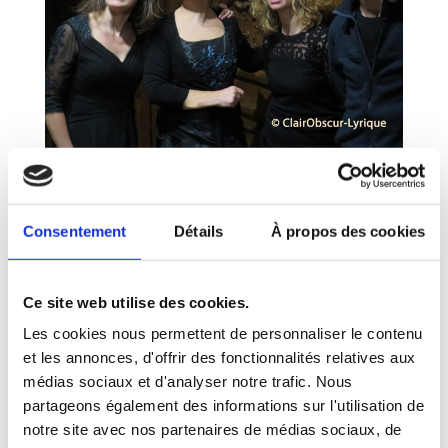
Consentement
Détails
À propos des cookies
Ce site web utilise des cookies.
Poster le commentaire
Les cookies nous permettent de personnaliser le contenu
et les annonces, d'offrir des fonctionnalités relatives aux
Votre adresse e-mail ne sera pas publiée.
Les champs
médias sociaux et d'analyser notre trafic. Nous
obligatoires sont indiqués avec
*
partageons également des informations sur l'utilisation de
notre site avec nos partenaires de médias sociaux, de