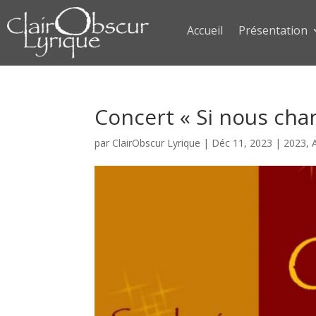
Accueil
Présentation
Concert « Si nous cha
par
ClairObscur Lyrique
|
Déc 11, 2023
|
2023
,