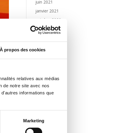
juin 2021
janvier 2021
octobre 2020
septembre 2020
août 2020
juillet 2020
À propos des cookies
juin 2020
no
janvier 2020
 »
décembre 2019
nnalités relatives aux médias
septembre 2019
on de notre site avec nos
00
août 2019
 d'autres informations que
mai 2019
IRE
183
avril 2019
RES
janvier 2019
Marketing
s.fr
décembre 2018
trée