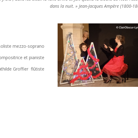
dans la nuit. » Jean-Jacques Ampère (1800-18
 soliste mezzo-soprano
mpositrice et pianiste
thilde Groffier flûtiste