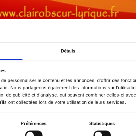
Détails
Concert Flûte-Chant-Pia
« Si nous chantions Noël
ies.
e personnaliser le contenu et les annonces, d'offrir des fonctio
rafic. Nous partageons également des informations sur l'utilisati
Samedi 16 décembre à 16h
, de publicité et d'analyse, qui peuvent combiner celles-ci avec
ils ont collectées lors de votre utilisation de leurs services.
MUSEE D’ART ET D’HISTO
Place du Centenaire, BP 
52200 LANG
Préférences
Statistiques
Réservation 03 25 86 86 86 et accueil.musees@langre
Tarifs : Compris dans le billet d’en