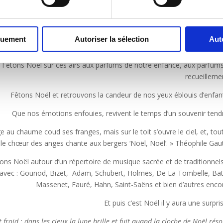
t Noël…Il est grand temps de rallumer les étoiles. » Guillaume APOLLIN
êtons Noël aux couleurs lumineuses, aux éclats de rires, aux espéra
quement
Autoriser la sélection
Aut
joyeus
Fêtons Noël sur ces airs aux parfums de notre enfance, aux parfum
recueillem
Fêtons Noël et retrouvons la candeur de nos yeux éblouis d’enfa
Que nos émotions enfouies, revivent le temps d’un souvenir ten
e au chaume coud ses franges, mais sur le toit s’ouvre le ciel, et, tou
 le chœur des anges chante aux bergers ‘Noël, Noël’. » Théophile Gaut
ons Noël autour d’un répertoire de musique sacrée et de traditionnel
avec : Gounod, Bizet, Adam, Schubert, Holmes, De La Tombelle, Ba
Massenet, Fauré, Hahn, Saint-Saëns et bien d’autres enc
Et puis c’est Noël il y aura une surprise
st froid ; dans les cieux la lune brille et fuit quand la cloche de Noël rés