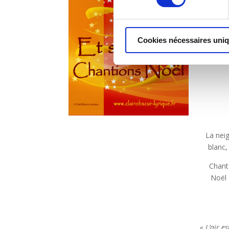
« C’es
F
Cookies nécessaires uni
La neig
blanc,
Chant
Noël 
« L’air e