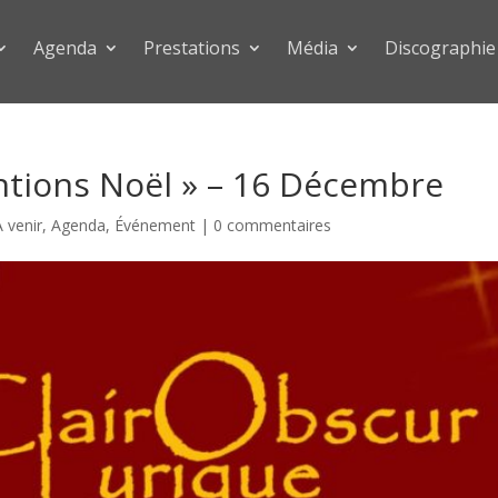
Agenda
Prestations
Média
Discographie
ntions Noël » – 16 Décembre
A venir
,
Agenda
,
Événement
|
0 commentaires